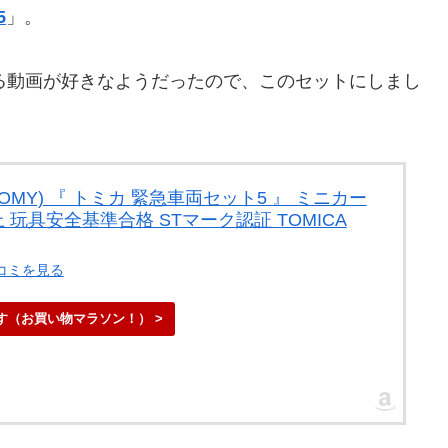
5
」。
てくる動画が好きなようだったので、このセットにしまし
TOMY) 『 トミカ 緊急車両セット5 』 ミニカー
以上 玩具安全基準合格 STマーク認証 TOMICA
口コミを見る
す（お買い物マラソン！） >